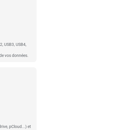
B2, USB3, USB4,
 de vos données.
ive, pCloud...) et